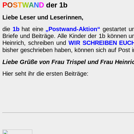
P
O
S
T
W
A
N
D
der 1b
Liebe Leser und Leserinnen,
die
1b
hat eine
„Postwand-Aktion“
gestartet un
Briefe und Beiträge. Alle Kinder der 1b können u
Heinrich, schreiben und
WIR SCHREIBEN EUC
bisher geschrieben haben, können sich auf Post 
Liebe Grüße von Frau Trispel und Frau Heinri
Hier seht ihr die ersten Beiträge: