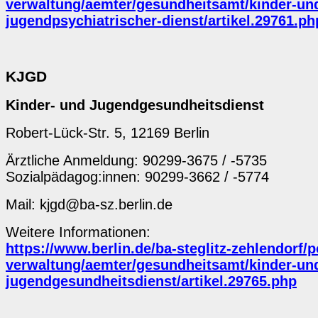
verwaltung/aemter/gesundheitsamt/kinder-un
jugendpsychiatrischer-dienst/artikel.29761.ph
KJGD
Kinder- und Jugendgesundheitsdienst
Robert-Lück-Str. 5, 12169 Berlin
Ärztliche Anmeldung: 90299-3675 / -5735
Sozialpädagog:innen: 90299-3662 / -5774
Mail: kjgd@ba-sz.berlin.de
Weitere Informationen:
https://www.berlin.de/ba-steglitz-zehlendorf/p
verwaltung/aemter/gesundheitsamt/kinder-un
jugendgesundheitsdienst/artikel.29765.php