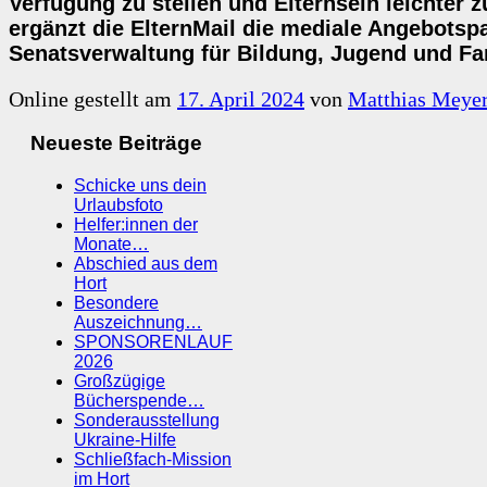
Verfügung zu stellen und Elternsein leichter
ergänzt die ElternMail die mediale Angebotspa
Senatsverwaltung für Bildung, Jugend und Fam
Online gestellt am
17. April 2024
von
Matthias Meye
Neueste Beiträge
Schicke uns dein
Urlaubsfoto
Helfer:innen der
Monate…
Abschied aus dem
Hort
Besondere
Auszeichnung…
SPONSORENLAUF
2026
Großzügige
Bücherspende…
Sonderausstellung
Ukraine-Hilfe
Schließfach-Mission
im Hort