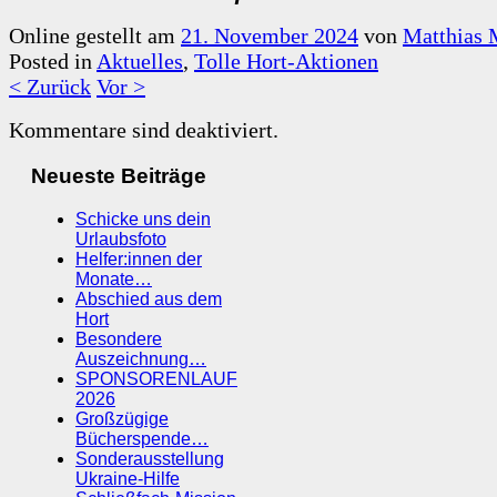
Online gestellt am
21. November 2024
von
Matthias 
Posted in
Aktuelles
,
Tolle Hort-Aktionen
< Zurück
Vor >
Kommentare sind deaktiviert.
Neueste Beiträge
Schicke uns dein
Urlaubsfoto
Helfer:innen der
Monate…
Abschied aus dem
Hort
Besondere
Auszeichnung…
SPONSORENLAUF
2026
Großzügige
Bücherspende…
Sonderausstellung
Ukraine-Hilfe